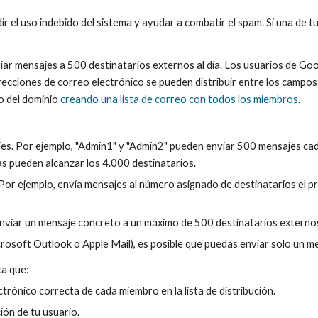
 el uso indebido del sistema y ayudar a combatir el spam. Si una de tus
ar mensajes a 500 destinatarios externos al día. Los usuarios de Goo
recciones de correo electrónico se pueden distribuir entre los campos
 del dominio 
creando una lista de correo con todos los miembros
.
es. Por ejemplo, "Admin1" y "Admin2" pueden enviar 500 mensajes cada 
s pueden alcanzar los 4.000 destinatarios.
or ejemplo, envía mensajes al número asignado de destinatarios el pr
enviar un mensaje concreto a un máximo de 500 destinatarios externos
crosoft Outlook o Apple Mail), es posible que puedas enviar solo un me
ca que:
trónico correcta de cada miembro en la lista de distribución.
ón de tu usuario.