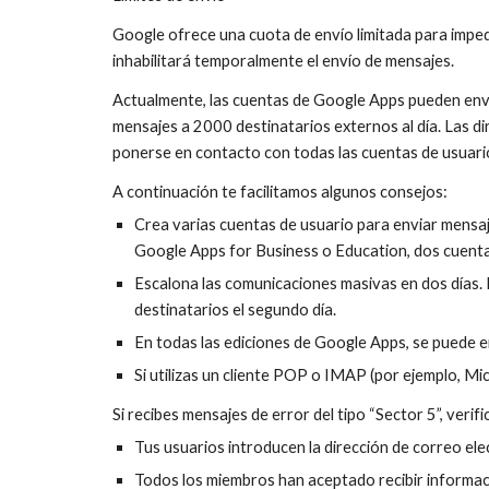
Google ofrece una cuota de envío limitada para impedir
inhabilitará temporalmente el envío de mensajes.
Actualmente, las cuentas de Google Apps pueden envi
mensajes a 2000 destinatarios externos al día. Las di
ponerse en contacto con todas las cuentas de usuario
A continuación te facilitamos algunos consejos:
Crea varias cuentas de usuario para enviar mensaj
Google Apps for Business o Education, dos cuenta
Escalona las comunicaciones masivas en dos días. P
destinatarios el segundo día.
En todas las ediciones de Google Apps, se puede 
Si utilizas un cliente POP o IMAP (por ejemplo, Mi
Si recibes mensajes de error del tipo “Sector 5”, verifi
Tus usuarios introducen la dirección de correo elec
Todos los miembros han aceptado recibir informaci