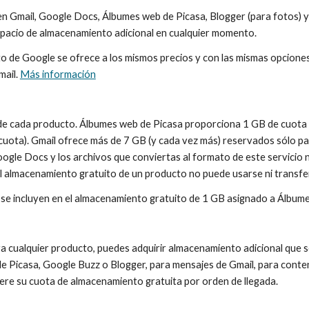
en Gmail, Google Docs, Álbumes web de Picasa, Blogger (para fotos) y
acio de almacenamiento adicional en cualquier momento.
o de Google se ofrece a los mismos precios y con las mismas opciones 
ail. 
Más información
 de cada producto. Álbumes web de Picasa proporciona 1 GB de cuota d
cuota). Gmail ofrece más de 7 GB (y cada vez más) reservados sólo p
ogle Docs y los archivos que conviertas al formato de este servicio n
 El almacenamiento gratuito de un producto no puede usarse ni transfe
 se incluyen en el almacenamiento gratuito de 1 GB asignado a Álbum
ra cualquier producto, puedes adquirir almacenamiento adicional que 
de Picasa, Google Buzz o Blogger, para mensajes de Gmail, para conte
upere su cuota de almacenamiento gratuita por orden de llegada.