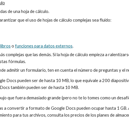
ulo
as de una hoja de cálculo.
rantizar que el uso de hojas de cálculo complejas sea fluido:
libros
 o 
funciones para datos externos
.
plejas que las demás. Si la hoja de cálculo empieza a ralentizarse o
stas fórmulas.
de admitir un formulario, ten en cuenta el número de preguntas y el 
le Docs pueden ser de hasta 10 MB, lo que equivale a 200 diapositiva
 Docs también pueden ser de hasta 10 MB.
ibujo que fuera demasiado grande (pero no te lo tomes como un desafí
as a convertir a formato de Google Docs pueden ocupar hasta 1 GB. Aun
iento para tus archivos, consulta los precios de los planes de almac